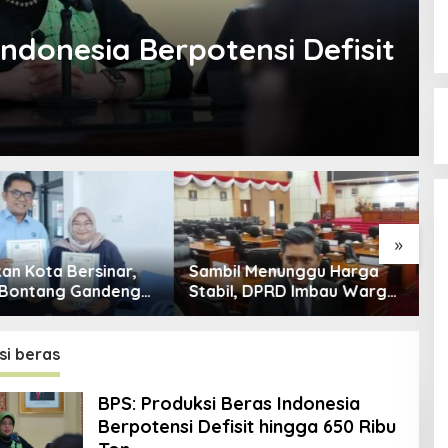
Indonesia Berpotensi Defisit
»
an Kota Bersinar,
Sambil Menunggu Harga
I
 Bontang Gandeng
Stabil, DPRD Imbau Warga
W
rkuat Sinergi
Hemat Energi dan BBM
B
gahan Narkoba
C
si beras
BPS: Produksi Beras Indonesia
Berpotensi Defisit hingga 650 Ribu