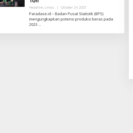
Ton
Headline
,
Lintas
|
October 24, 2023
B
Y
Paradase.id – Badan Pusat Statistik (BPS)
R
mengungkapkan potensi produksi beras pada
E
2023
D
A
K
S
I
P
A
R
A
D
A
S
E