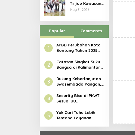
Tinjau Kawasan
Industrial
May 31, 2026
Farming Polres
Bontang,
Dorong
Popular
Penguatan
Comments
Ketahanan
Pangan
APBD Perubahan Kota
1
Bontang Tahun 2025
Disahkan, Tembus Rp3,1
Triliun
Catatan Singkat Suku
2
Bangsa di Kalimantan
Timur
Dukung Keberlanjutan
3
Swasembada Pangan,
Pupuk Indonesia
Resmikan Modernisasi
Security Bisa di PKWT
4
Pabrik Tertua Pupuk
Sesuai UU
Kaltim
Ketenagakerjaan
Yuk Cari Tahu Lebih
5
Tentang Layanan
Maxim Transportasi
Online