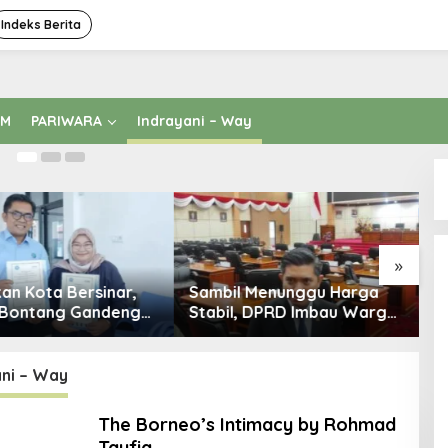
Indeks Berita
cy by Rohmad Taufiq
Au
AM
PARIWARA
Indrayani – Way
»
an Kota Bersinar,
Sambil Menunggu Harga
I
 Bontang Gandeng
Stabil, DPRD Imbau Warga
W
rkuat Sinergi
Hemat Energi dan BBM
B
gahan Narkoba
C
ani – Way
The Borneo’s Intimacy by Rohmad
Taufiq