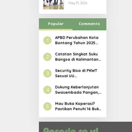
Industrial
May 31, 2026
Farming Polres
Bontang,
Dorong
Popular
Penguatan
Comments
Ketahanan
Pangan
APBD Perubahan Kota
1
Bontang Tahun 2025
Disahkan, Tembus Rp3,1
Triliun
Catatan Singkat Suku
2
Bangsa di Kalimantan
Timur
Security Bisa di PKWT
3
Sesuai UU
Ketenagakerjaan
Dukung Keberlanjutan
4
Swasembada Pangan,
Pupuk Indonesia
Resmikan Modernisasi
Mau Buka Koperasi?
5
Pabrik Tertua Pupuk
Pastikan Penuhi 16 Buku
Kaltim
Wajib Ini