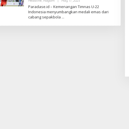
Headline
,
Ragam
|
May 17, 2023
B
Y
Paradase.id – Kemenangan Timnas U-22
R
Indonesia menyumbangkan medali emas dari
E
cabang sepakbola
D
A
K
S
I
P
A
R
A
D
A
S
E