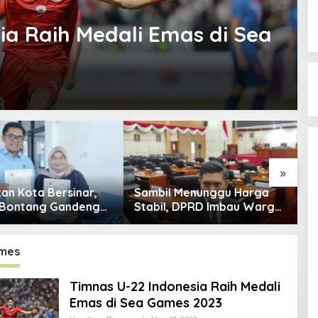
ia Raih Medali Emas di Sea
»
an Kota Bersinar,
Sambil Menunggu Harga
I
 Bontang Gandeng
Stabil, DPRD Imbau Warga
W
rkuat Sinergi
Hemat Energi dan BBM
B
gahan Narkoba
C
mes
Timnas U-22 Indonesia Raih Medali
Emas di Sea Games 2023