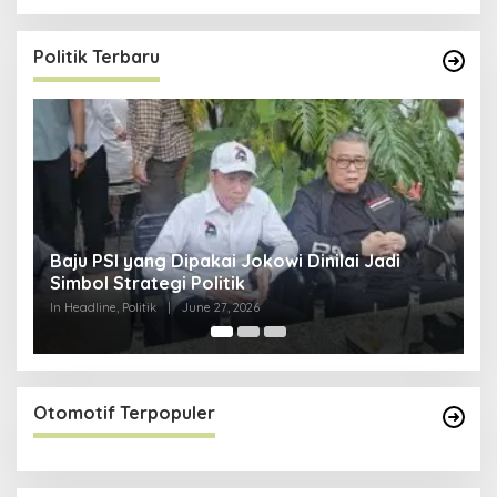
Politik Terbaru
I
Baju PSI yang Dipakai Jokowi Dinilai Jadi
G
Simbol Strategi Politik
In 
In Headline, Politik
|
June 27, 2026
Otomotif Terpopuler