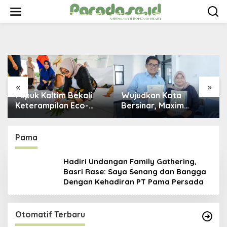
Rase: Saya Senang dan Bangga Dengan
S
Kehadiran PT Pama Persada
k
August 17, 2023
i
p
t
o
c
o
n
«
»
t
Pupuk Kaltim Bekali
Wujudkan Kota
e
n
Keterampilan Eco-
Bersinar, Maxim
t
Fashion dan Kriya
Bontang Gandeng
Berbasis Ecoprint,
BNN Perkuat Sinergi
Fokus Kembangkan
Pencegahan Narkoba
Pama
Potensi Usaha Inovatif
dan Berkelanjutan
Hadiri Undangan Family Gathering,
Basri Rase: Saya Senang dan Bangga
Dengan Kehadiran PT Pama Persada
Otomatif Terbaru