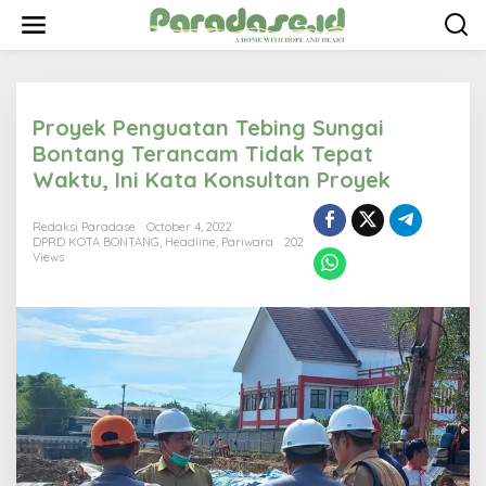
S
k
i
p
t
o
Proyek Penguatan Tebing Sungai
c
o
Bontang Terancam Tidak Tepat
n
Waktu, Ini Kata Konsultan Proyek
t
e
n
Redaksi Paradase
October 4, 2022
t
DPRD KOTA BONTANG
,
Headline
,
Pariwara
202
Views