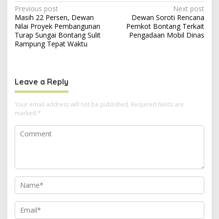
P
Previous post
Next post
Masih 22 Persen, Dewan
Dewan Soroti Rencana
o
Nilai Proyek Pembangunan
Pemkot Bontang Terkait
s
Turap Sungai Bontang Sulit
Pengadaan Mobil Dinas
Rampung Tepat Waktu
t
n
a
Leave a Reply
v
i
Your email address will not be published.
Required fields are
marked
*
g
a
t
i
o
n