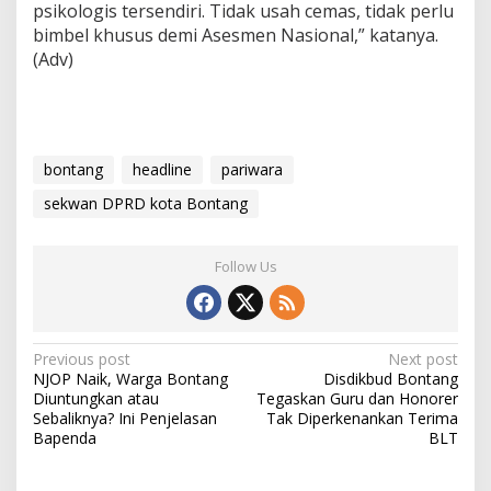
psikologis tersendiri. Tidak usah cemas, tidak perlu
bimbel khusus demi Asesmen Nasional,” katanya.
(Adv)
bontang
headline
pariwara
sekwan DPRD kota Bontang
Follow Us
P
Previous post
Next post
NJOP Naik, Warga Bontang
Disdikbud Bontang
o
Diuntungkan atau
Tegaskan Guru dan Honorer
s
Sebaliknya? Ini Penjelasan
Tak Diperkenankan Terima
Bapenda
BLT
t
n