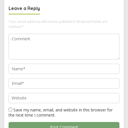
a
Leave a Reply
v
i
Your email address will not be published.
Required fields are
marked
*
g
a
t
i
o
n
Save my name, email, and website in this browser for
the next time I comment.