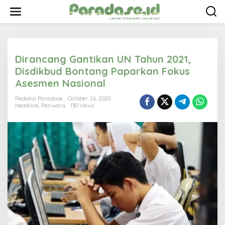
S
k
i
p
t
o
Dirancang Gantikan UN Tahun 2021,
c
o
Disdikbud Bontang Paparkan Fokus
n
Asesmen Nasional
t
e
Redaksi Paradase
October 26, 2020
n
Headline
,
Pariwara
130 Views
t