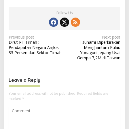
Follow Us
P
Previous post
Next post
Dirut PT Timah :
Tsunami Diperkirakan
o
Pendapatan Negara Anjlok
Menghantam Pulau
s
33 Persen dari Sektor Timah
Yonaguni Jepang Usai
Gempa 7,2M di Taiwan
t
n
a
Leave a Reply
v
i
Your email address will not be published.
Required fields are
marked
*
g
a
t
i