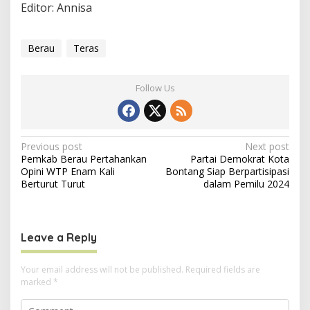
Editor: Annisa
Berau
Teras
Follow Us
P
Previous post
Next post
Pemkab Berau Pertahankan
Partai Demokrat Kota
o
Opini WTP Enam Kali
Bontang Siap Berpartisipasi
s
Berturut Turut
dalam Pemilu 2024
t
n
Leave a Reply
a
v
Your email address will not be published.
Required fields are
i
marked
*
g