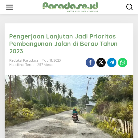
S
k
i
p
t
o
Pengerjaan Lanjutan Jadi Prioritas
c
o
Pembangunan Jalan di Berau Tahun
n
2023
t
e
Redaksi Paradase
May 11, 2023
n
Headline
,
Teras
257 Views
t