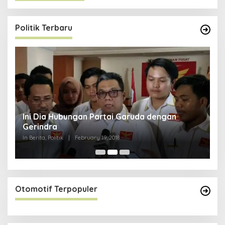
Politik Terbaru
Ini Dia Hubungan Partai Garuda dengan
S
Gerindra
Y
In Berita, Politik
|
February 19, 2018
In 
Otomotif Terpopuler