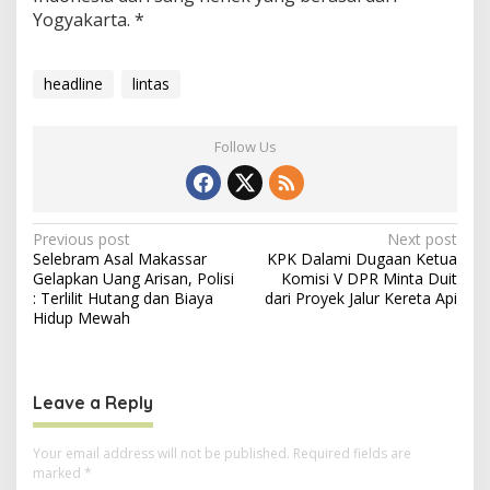
Yogyakarta. *
headline
lintas
Follow Us
P
Previous post
Next post
Selebram Asal Makassar
KPK Dalami Dugaan Ketua
o
Gelapkan Uang Arisan, Polisi
Komisi V DPR Minta Duit
s
: Terlilit Hutang dan Biaya
dari Proyek Jalur Kereta Api
Hidup Mewah
t
n
a
Leave a Reply
v
i
Your email address will not be published.
Required fields are
marked
*
g