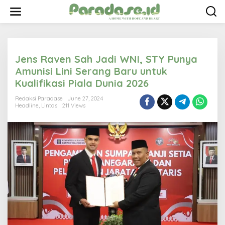
S
k
i
p
t
o
Jens Raven Sah Jadi WNI, STY Punya
c
o
Amunisi Lini Serang Baru untuk
n
Kualifikasi Piala Dunia 2026
t
e
Redaksi Paradase
June 27, 2024
n
Headline
,
Lintas
211 Views
t