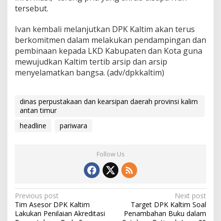
tersebut.
Ivan kembali melanjutkan DPK Kaltim akan terus
berkomitmen dalam melakukan pendampingan dan
pembinaan kepada LKD Kabupaten dan Kota guna
mewujudkan Kaltim tertib arsip dan arsip
menyelamatkan bangsa. (adv/dpkkaltim)
dinas perpustakaan dan kearsipan daerah provinsi kalim
antan timur
headline
pariwara
Follow Us
P
Previous post
Next post
Tim Asesor DPK Kaltim
Target DPK Kaltim Soal
o
Lakukan Penilaian Akreditasi
Penambahan Buku dalam