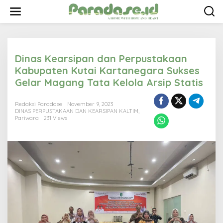
S
k
i
p
t
o
Dinas Kearsipan dan Perpustakaan
c
o
Kabupaten Kutai Kartanegara Sukses
n
Gelar Magang Tata Kelola Arsip Statis
t
e
n
Redaksi Paradase
November 9, 2023
t
DINAS PERPUSTAKAAN DAN KEARSIPAN KALTIM
,
Pariwara
231 Views