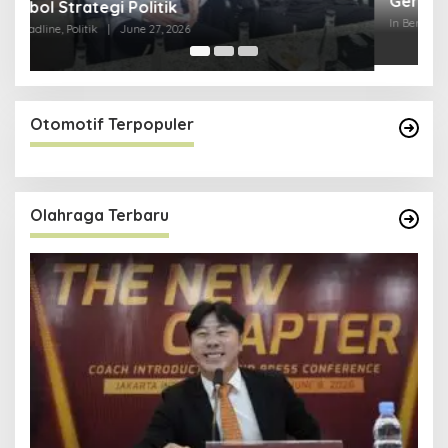
Gerindra
Y
In Berita, Politik
|
February 19, 2018
In 
Otomotif Terpopuler
Olahraga Terbaru